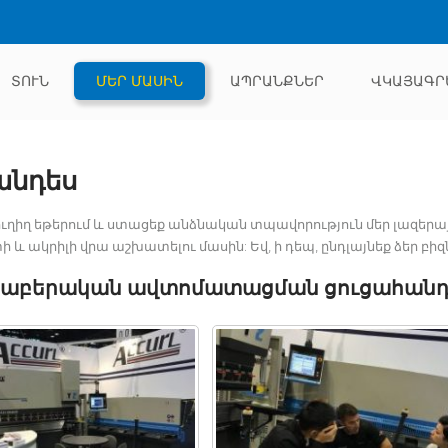
ՏՈՒՆ
ՄԵՐ ՄԱՍԻՆ
ԱՊՐԱՆՔՆԵՐ
ՎԿԱՅԱԳՐ
անդես
ւղիղ եթերում և ստացեք անձնական տպավորություն մեր լազերայ
և ակրիլի վրա աշխատելու մասին: Եվ, ի դեպ, ընդլայնեք ձեր բիզն
ունաբերական ավտոմատացման ցուցահան