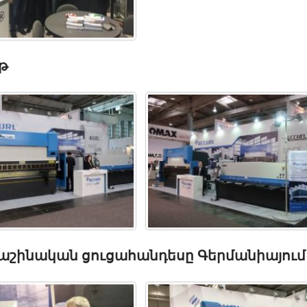
թ
աշինական ցուցահանդեսը Գերմանիայում