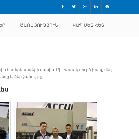
ԵՐ
ԾԱՌԱՅՈՒԹՅՈՒՆ
ԿԱՊ ՄԵԶ ՀԵՏ
ին համակարգերի մասին: Մի բաժակ սուրճ խմեք մեզ
եսը և ձեր շահույթը:
դես