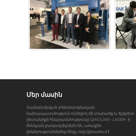
Մեր մասին
Համախմբված տեխնոլոգիական
նախապատմություն ունեցող մի տարածք և ճշգրիտ
ընտանիքի հնարամտությունը QIAOLIAN • LASER- ի
ծննդյան բաղադրիչներն են, առաջին
ընկերություններից մեկը, որը կիրառում է